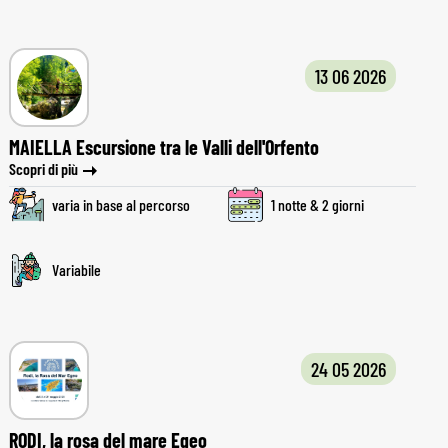
13 06 2026
MAIELLA Escursione tra le Valli dell'Orfento
Scopri di più
varia in base al percorso
1 notte & 2 giorni
Variabile
24 05 2026
RODI, la rosa del mare Egeo