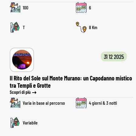
100
6
T
8
31 12 2025
Il Rito del Sole sul Monte Murano: un Capodanno mistico
tra Templi e Grotte
Scopri di più
Varia in base al percorso
4 giorni & 3 notti
Variabile