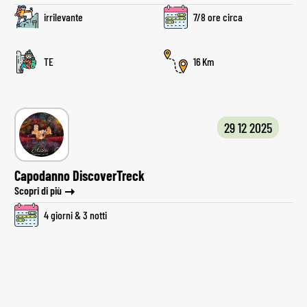
irrilevante
7/8 ore circa
TE
16
29 12 2025
Capodanno DiscoverTreck
Scopri di più
4 giorni & 3 notti