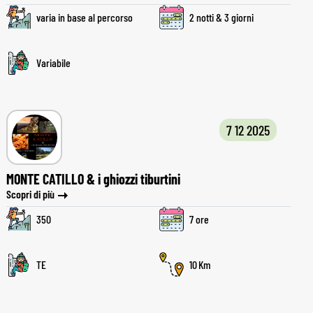
varia in base al percorso
2 notti & 3 giorni
Variabile
7 12 2025
MONTE CATILLO & i ghiozzi tiburtini
Scopri di più
350
7 ore
TE
10