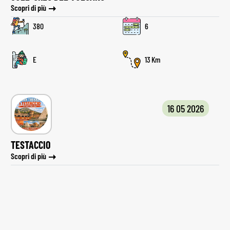
Scopri di più
380
6
E
13
16 05 2026
TESTACCIO
Scopri di più