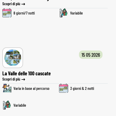
Scopri di più
8 giorni/7 notti
Variabile
15 05 2026
La Valle delle 100 cascate
Scopri di più
Varia in base al percorso
3 giorni & 2 notti
Variabile