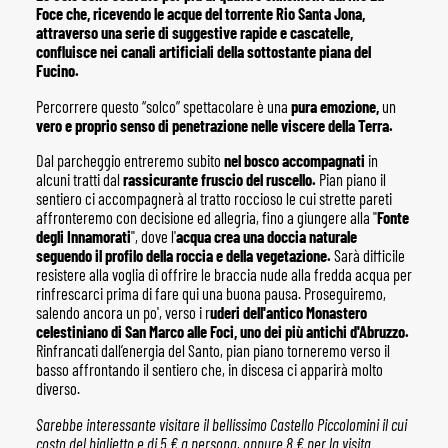
Foce che, ricevendo le acque del torrente Rio Santa Jona,
attraverso una serie di suggestive rapide e cascatelle,
confluisce nei canali artificiali della sottostante piana del
Fucino.
Percorrere questo “solco” spettacolare è una
pura emozione,
un
vero e proprio senso di penetrazione nelle viscere della Terra.
Dal parcheggio entreremo subito
nel bosco accompagnati
in
alcuni tratti dal
rassicurante fruscio del ruscello.
Pian piano il
sentiero ci accompagnerà al tratto roccioso le cui strette pareti
affronteremo con decisione ed allegria, fino a giungere alla "
Fonte
degli Innamorati
", dove l'
acqua crea una doccia naturale
seguendo il profilo della roccia e della vegetazione.
Sarà difficile
resistere alla voglia di offrire le braccia nude alla fredda acqua per
rinfrescarci prima di fare qui una buona pausa. Proseguiremo,
salendo ancora un po', verso i r
uderi dell'antico Monastero
celestiniano di San Marco alle Foci, uno dei più antichi d'Abruzzo.
Rinfrancati dall’energia del Santo, pian piano torneremo verso il
basso affrontando il sentiero che, in discesa ci apparirà molto
diverso.
Sarebbe interessante visitare il bellissimo Castello Piccolomini il cui
costo del biglietto e di 5 € a persona, oppure 8 € per la visita