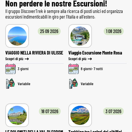
Non perdere le nostre Escursioni!
Il gruppo DiscoverTrek è sempre alla ricerca di posti unici ed organizza
escursioni indimenticabili in giro per l'italia e all'estero.
25 09 2026
1 08 2026
VIAGGIO NELLA RIVIERA DI ULISSE
Viaggio Escursione Monte Rosa
Scopri di più
Scopri di più
3 giorni
8 giorni- 7 notti
Variabile
Variabile
18 07 2026
3 07 2026
LE DOLOMITI DELLA VAL DI FODOM
Trekking tra i colori dei sibillini