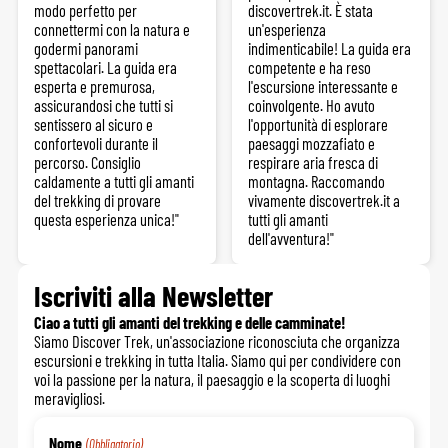
modo perfetto per
discovertrek.it. È stata
connettermi con la natura e
un'esperienza
godermi panorami
indimenticabile! La guida era
spettacolari. La guida era
competente e ha reso
esperta e premurosa,
l'escursione interessante e
assicurandosi che tutti si
coinvolgente. Ho avuto
sentissero al sicuro e
l'opportunità di esplorare
confortevoli durante il
paesaggi mozzafiato e
percorso. Consiglio
respirare aria fresca di
caldamente a tutti gli amanti
montagna. Raccomando
del trekking di provare
vivamente discovertrek.it a
questa esperienza unica!"
tutti gli amanti
dell'avventura!"
Iscriviti alla Newsletter
Ciao a tutti gli amanti del trekking e delle camminate!
Siamo Discover Trek, un'associazione riconosciuta che organizza
escursioni e trekking in tutta Italia. Siamo qui per condividere con
voi la passione per la natura, il paesaggio e la scoperta di luoghi
meravigliosi.
Nome
(Obbligatorio)