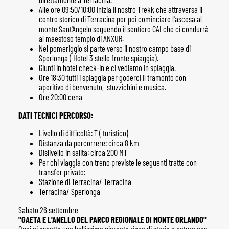
Alle ore 09:50/10:00 inizia il nostro Trekk che attraversa il
centro storico di Terracina per poi cominciare l'ascesa al
monte Sant'Angelo seguendo il sentiero CAI che ci condurrà
al maestoso tempio di ANXUR.
Nel pomeriggio si parte verso il nostro campo base di
Sperlonga ( Hotel 3 stelle fronte spiaggia).
Giunti in hotel check-in e ci vediamo in spiaggia.
Ore 18:30 tutti i spiaggia per goderci il tramonto con
aperitivo di benvenuto, stuzzichini e musica.
Ore 20:00 cena
DATI TECNICI PERCORSO:
Livello di difficoltà: T ( turistico)
Distanza da percorrere: circa 8 km
Dislivello in salita: circa 200 MT
Per chi viaggia con treno previste le seguenti tratte con
transfer privato:
Stazione di Terracina/ Terracina
Terracina/ Sperlonga
Sabato 26 settembre
"GAETA E L'ANELLO DEL PARCO REGIONALE DI MONTE ORLANDO"