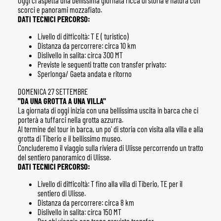
Oggi ci aspetta una bellissima giornata ricca di storia e natura con
scorci e panorami mozzafiato.
DATI TECNICI PERCORSO:
Livello di difficoltà: T E ( turistico)
Distanza da percorrere: circa 10 km
Dislivello in salita: circa 300 MT
Previste le seguenti tratte con transfer privato:
Sperlonga/ Gaeta andata e ritorno
DOMENICA 27 SETTEMBRE
"DA UNA GROTTA A UNA VILLA"
La giornata di oggi inizia con una bellissima uscita in barca che ci
porterà a tuffarci nella grotta azzurra.
Al termine del tour in barca, un po' di storia con visita alla villa e alla
grotta di Tiberio e il bellissimo museo.
Concluderemo il viaggio sulla riviera di Ulisse percorrendo un tratto
del sentiero panoramico di Ulisse.
DATI TECNICI PERCORSO:
Livello di difficoltà: T fino alla villa di Tiberio, TE per il
sentiero di Ulisse.
Distanza da percorrere: circa 8 km
Dislivello in salita: circa 150 MT