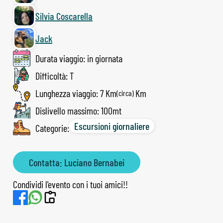
Silvia Coscarella
Jack
Durata viaggio: in giornata
Difficoltà: T
Lunghezza viaggio: 7 Km
(circa)
Dislivello massimo: 100mt
Escursioni giornaliere
Categorie:
Contatta: Luciano Bernabei
Condividi l'evento con i tuoi amici!!