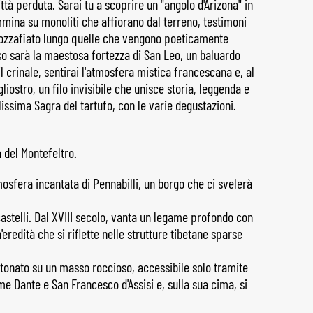
ttà perduta. Sarai tu a scoprire un "angolo d'Arizona" in
ammina su monoliti che affiorano dal terreno, testimoni
mozzafiato lungo quelle che vengono poeticamente
rso sarà la maestosa fortezza di San Leo, un baluardo
 crinale, sentirai l'atmosfera mistica francescana e, al
liostro, un filo invisibile che unisce storia, leggenda e
ssima Sagra del tartufo, con le varie degustazioni.
a del Montefeltro.
osfera incantata di Pennabilli, un borgo che ci svelerà
 castelli. Dal XVIII secolo, vanta un legame profondo con
'eredità che si riflette nelle strutture tibetane sparse
stonato su un masso roccioso, accessibile solo tramite
e Dante e San Francesco d'Assisi e, sulla sua cima, si