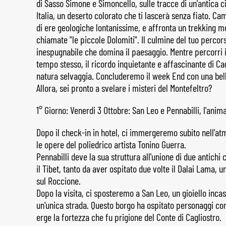
di Sasso Simone e Simoncello, sulle tracce di un'antica ci
Italia, un deserto colorato che ti lascerà senza fiato. C
di ere geologiche lontanissime, e affronta un trekking 
chiamate "le piccole Dolomiti". Il culmine del tuo perco
inespugnabile che domina il paesaggio. Mentre percorri il
tempo stesso, il ricordo inquietante e affascinante di Cag
natura selvaggia. Concluderemo il week End con una belli
Allora, sei pronto a svelare i misteri del Montefeltro?
1° Giorno: Venerdi 3 Ottobre: San Leo e Pennabilli, l'anim
Dopo il check-in in hotel, ci immergeremo subito nell'atm
le opere del poliedrico artista Tonino Guerra.
Pennabilli deve la sua struttura all'unione di due antichi
il Tibet, tanto da aver ospitato due volte il Dalai Lama, un
sul Roccione.
Dopo la visita, ci sposteremo a San Leo, un gioiello inca
un'unica strada. Questo borgo ha ospitato personaggi com
erge la fortezza che fu prigione del Conte di Cagliostro.