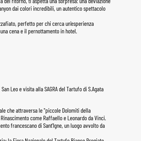
a del ritorno, ti aspetta una sorpresa: una deviazione
anyon dai colori incredibili, un autentico spettacolo
zafiato, perfetto per chi cerca un'esperienza
 una cena e il pernottamento in hotel.
 San Leo e visita alla SAGRA del Tartufo di S.Agata
e che attraversa le "piccole Dolomiti della
l Rinascimento come Raffaello e Leonardo da Vinci.
onvento francescano di Sant'Igne, un luogo avvolto da
tria: la Fiera Nazionale del Tartufo Bianco Pregiato.