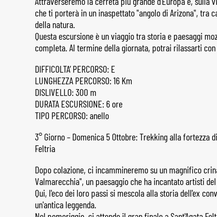
Attraverseremo la cerreta più grande d'Europa e, sulla vi
che ti porterà in un inaspettato "angolo di Arizona", tra c
della natura.
Questa escursione è un viaggio tra storia e paesaggi moz
completa. Al termine della giornata, potrai rilassarti con
DIFFICOLTA’ PERCORSO: E
LUNGHEZZA PERCORSO: 16 Km
DISLIVELLO: 300 m
DURATA ESCURSIONE: 6 ore
TIPO PERCORSO: anello
3° Giorno – Domenica 5 Ottobre: Trekking alla fortezza di
Feltria
Dopo colazione, ci incammineremo su un magnifico crinal
Valmarecchia", un paesaggio che ha incantato artisti de
Qui, l'eco dei loro passi si mescola alla storia dell'ex c
un'antica leggenda.
Nel pomeriggio, ci attende il gran finale a Sant'Agata Fel