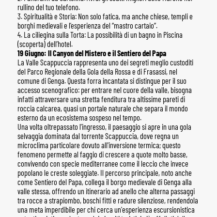
rullino del tuo telefono.
3. Spiritualità e Storia: Non solo fatica, ma anche chiese, templi e
borghi medievali e l’esperienza del “mastro cartaio”.
4. La ciliegina sulla Torta: La possibilità di un bagno in Piscina
(scoperta) dell’hotel.
19 Giugno: Il Canyon del Mistero e il Sentiero del Papa
La Valle Scappuccia rappresenta uno dei segreti meglio custoditi
del Parco Regionale della Gola della Rossa e di Frasassi, nel
comune di Genga. Questa forra incantata si distingue per il suo
accesso scenografico: per entrare nel cuore della valle, bisogna
infatti attraversare una stretta fenditura tra altissime pareti di
roccia calcarea, quasi un portale naturale che separa il mondo
esterno da un ecosistema sospeso nel tempo.
Una volta oltrepassato l'ingresso, il paesaggio si apre in una gola
selvaggia dominata dal torrente Scappuccia, dove regna un
microclima particolare dovuto all'inversione termica; questo
fenomeno permette al faggio di crescere a quote molto basse,
convivendo con specie mediterranee come il leccio che invece
popolano le creste soleggiate. Il percorso principale, noto anche
come Sentiero del Papa, collega il borgo medievale di Genga alla
valle stessa, offrendo un itinerario ad anello che alterna passaggi
tra rocce a strapiombo, boschi fitti e radure silenziose, rendendola
una meta imperdibile per chi cerca un'esperienza escursionistica