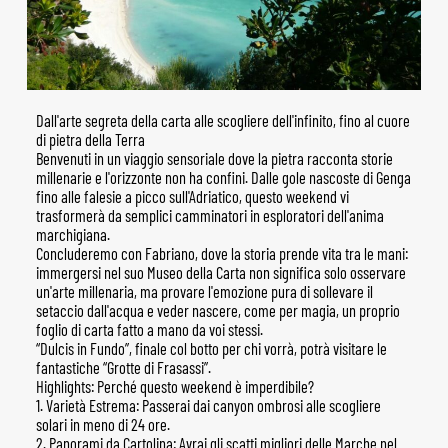
Dall'arte segreta della carta alle scogliere dell'infinito, fino al cuore
di pietra della Terra
Benvenuti in un viaggio sensoriale dove la pietra racconta storie
millenarie e l'orizzonte non ha confini. Dalle gole nascoste di Genga
fino alle falesie a picco sull'Adriatico, questo weekend vi
trasformerà da semplici camminatori in esploratori dell'anima
marchigiana.
Concluderemo con Fabriano, dove la storia prende vita tra le mani:
immergersi nel suo Museo della Carta non significa solo osservare
un'arte millenaria, ma provare l'emozione pura di sollevare il
setaccio dall'acqua e veder nascere, come per magia, un proprio
foglio di carta fatto a mano da voi stessi.
“Dulcis in Fundo”, finale col botto per chi vorrà, potrà visitare le
fantastiche “Grotte di Frasassi”.
Highlights: Perché questo weekend è imperdibile?
1. Varietà Estrema: Passerai dai canyon ombrosi alle scogliere
solari in meno di 24 ore.
2. Panorami da Cartolina: Avrai gli scatti migliori delle Marche nel