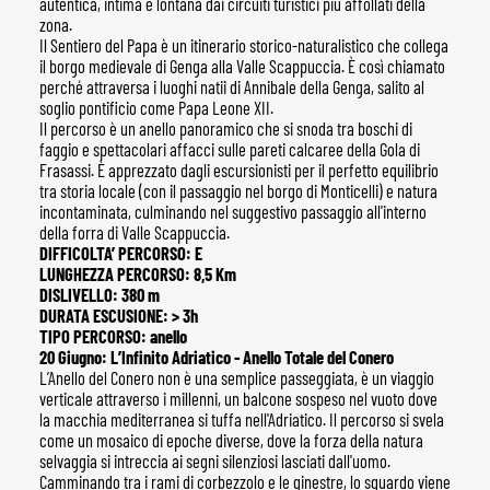
autentica, intima e lontana dai circuiti turistici più affollati della
zona.
Il Sentiero del Papa è un itinerario storico-naturalistico che collega
il borgo medievale di Genga alla Valle Scappuccia. È così chiamato
perché attraversa i luoghi natii di Annibale della Genga, salito al
soglio pontificio come Papa Leone XII.
Il percorso è un anello panoramico che si snoda tra boschi di
faggio e spettacolari affacci sulle pareti calcaree della Gola di
Frasassi. È apprezzato dagli escursionisti per il perfetto equilibrio
tra storia locale (con il passaggio nel borgo di Monticelli) e natura
incontaminata, culminando nel suggestivo passaggio all'interno
della forra di Valle Scappuccia.
DIFFICOLTA’ PERCORSO: E
LUNGHEZZA PERCORSO: 8,5 Km
DISLIVELLO: 380 m
DURATA ESCUSIONE: > 3h
TIPO PERCORSO: anello
20 Giugno: L’Infinito Adriatico - Anello Totale del Conero
L’Anello del Conero non è una semplice passeggiata, è un viaggio
verticale attraverso i millenni, un balcone sospeso nel vuoto dove
la macchia mediterranea si tuffa nell'Adriatico. Il percorso si svela
come un mosaico di epoche diverse, dove la forza della natura
selvaggia si intreccia ai segni silenziosi lasciati dall'uomo.
Camminando tra i rami di corbezzolo e le ginestre, lo sguardo viene