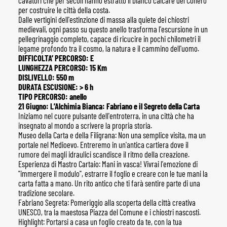
cavatori che per secoli hanno estratto il bianco calcare del Conero
per costruire le città della costa.
Dalle vertigini dell'estinzione di massa alla quiete dei chiostri
medievali, ogni passo su questo anello trasforma l'escursione in un
pellegrinaggio completo, capace di ricucire in pochi chilometri il
legame profondo tra il cosmo, la natura e il cammino dell'uomo.
DIFFICOLTA’ PERCORSO: E
LUNGHEZZA PERCORSO: 15 Km
DISLIVELLO: 550 m
DURATA ESCUSIONE: > 6 h
TIPO PERCORSO: anello
21 Giugno: L’Alchimia Bianca: Fabriano e il Segreto della Carta
Iniziamo nel cuore pulsante dell'entroterra, in una città che ha
insegnato al mondo a scrivere la propria storia.
Museo della Carta e della Filigrana: Non una semplice visita, ma un
portale nel Medioevo. Entreremo in un'antica cartiera dove il
rumore dei magli idraulici scandisce il ritmo della creazione.
Esperienza di Mastro Cartaio: Mani in vasca! Vivrai l'emozione di
"immergere il modulo", estrarre il foglio e creare con le tue mani la
carta fatta a mano. Un rito antico che ti farà sentire parte di una
tradizione secolare.
Fabriano Segreta: Pomeriggio alla scoperta della città creativa
UNESCO, tra la maestosa Piazza del Comune e i chiostri nascosti.
Highlight: Portarsi a casa un foglio creato da te, con la tua