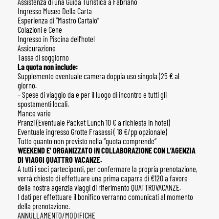
Assistenza di una Guida Turistica a Fabriano
Ingresso Museo Della Carta
Esperienza di “Mastro Cartaio”
Colazioni e Cene
Ingresso in Piscina dell’hotel
Assicurazione
Tassa di soggiorno
La quota non include:
Supplemento eventuale camera doppia uso singola (25 € al
giorno.
– Spese di viaggio da e per il luogo di incontro e tutti gli
spostamenti locali.
Mance varie
Pranzi (Eventuale Packet Lunch 10 € a richiesta in hotel)
Eventuale ingresso Grotte Frasassi ( 18 €/pp opzionale)
Tutto quanto non previsto nella “quota comprende”
WEEKEND E’ ORGANIZZATO IN COLLABORAZIONE CON L’AGENZIA
DI VIAGGI QUATTRO VACANZE.
A tutti i soci partecipanti, per confermare la propria prenotazione,
verrà chiesto di effettuare una prima caparra di €120 a favore
della nostra agenzia viaggi di riferimento QUATTROVACANZE.
I dati per effettuare il bonifico verranno comunicati al momento
della prenotazione.
ANNULLAMENTO/MODIFICHE