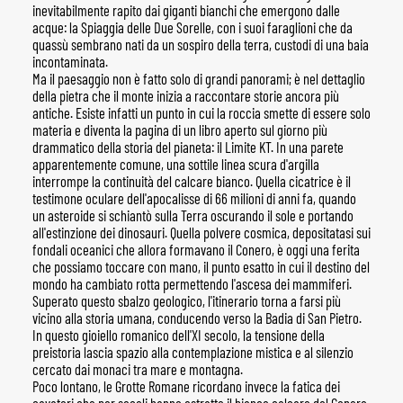
inevitabilmente rapito dai giganti bianchi che emergono dalle
acque: la Spiaggia delle Due Sorelle, con i suoi faraglioni che da
quassù sembrano nati da un sospiro della terra, custodi di una baia
incontaminata.
Ma il paesaggio non è fatto solo di grandi panorami; è nel dettaglio
della pietra che il monte inizia a raccontare storie ancora più
antiche. Esiste infatti un punto in cui la roccia smette di essere solo
materia e diventa la pagina di un libro aperto sul giorno più
drammatico della storia del pianeta: il Limite KT. In una parete
apparentemente comune, una sottile linea scura d'argilla
interrompe la continuità del calcare bianco. Quella cicatrice è il
testimone oculare dell'apocalisse di 66 milioni di anni fa, quando
un asteroide si schiantò sulla Terra oscurando il sole e portando
all'estinzione dei dinosauri. Quella polvere cosmica, depositatasi sui
fondali oceanici che allora formavano il Conero, è oggi una ferita
che possiamo toccare con mano, il punto esatto in cui il destino del
mondo ha cambiato rotta permettendo l'ascesa dei mammiferi.
Superato questo sbalzo geologico, l'itinerario torna a farsi più
vicino alla storia umana, conducendo verso la Badia di San Pietro.
In questo gioiello romanico dell'XI secolo, la tensione della
preistoria lascia spazio alla contemplazione mistica e al silenzio
cercato dai monaci tra mare e montagna.
Poco lontano, le Grotte Romane ricordano invece la fatica dei