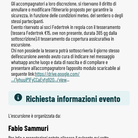
Gli accompagnatori a loro discrezione, si riservano il diritto di
annullare o modificare l’itinerario proposto per garantire la
sicurezza, in funzione delle condizioni meteo, del sentiero o degli
stessi partecipanti.
Evento riservato ai soci Federtrek in regola con il tesseramento
(tessera Federtrek €15, ove non presente, durata 365 gg dalla
sottoscrizione).Il tesseramento da copertura assicurativa in
escursione.
Chi non possiede la tessera potrà sottoscriverla il giorno stesso
dell’escursione avendo avuto cura di indicare nel messaggio
whatsapp anche luogo e data di nascita e di compilare e
presentare all’accompagnatore l’apposito modulo scaricabile al
seguente link:
https://drive.google.com/
.../1yhuuiP1FyCCaEyfg920.../
view
...
Richiesta informazioni evento
L'escursione è organizzata da:
Fabio Sammuri
Per info e prenotazioni potete cliccare il pulsante qui sotto