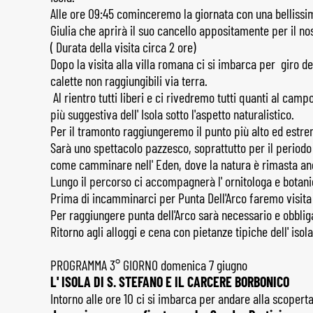
Alle ore 09:45 cominceremo la giornata con una bellissim
Giulia che aprirà il suo cancello appositamente per il no
( Durata della visita circa 2 ore)
Dopo la visita alla villa romana ci si imbarca per giro dell
calette non raggiungibili via terra.
Al rientro tutti liberi e ci rivedremo tutti quanti al cam
più suggestiva dell' Isola sotto l'aspetto naturalistico.
Per il tramonto raggiungeremo il punto più alto ed estr
Sarà uno spettacolo pazzesco, soprattutto per il periodo s
come camminare nell' Eden, dove la natura è rimasta anc
Lungo il percorso ci accompagnerà l' ornitologa e botani
Prima di incamminarci per Punta Dell'Arco faremo visita 
Per raggiungere punta dell'Arco sarà necessario e obblig
Ritorno agli alloggi e cena con pietanze tipiche dell' isola
PROGRAMMA 3° GIORNO domenica 7 giugno
L' ISOLA DI S. STEFANO E IL CARCERE BORBONICO
Intorno alle ore 10 ci si imbarca per andare alla scoperta