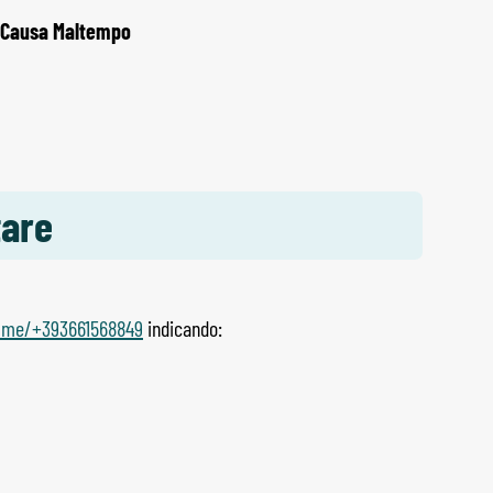
e Causa Maltempo
tare
e.me/+393661568849
indicando: