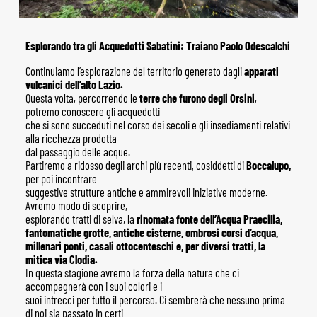
Esplorando tra gli Acquedotti Sabatini: Traiano Paolo Odescalchi
Continuiamo l’esplorazione del territorio generato dagli
apparati
vulcanici dell’alto Lazio.
Questa volta, percorrendo le
terre che furono degli Orsini
,
potremo conoscere gli acquedotti
che si sono succeduti nel corso dei secoli e gli insediamenti relativi
alla ricchezza prodotta
dal passaggio delle acque.
Partiremo a ridosso degli archi più recenti, cosiddetti di
Boccalupo,
per poi incontrare
suggestive strutture antiche e ammirevoli iniziative moderne.
Avremo modo di scoprire,
esplorando tratti di selva, la
rinomata fonte dell’Acqua Praecilia,
fantomatiche grotte, antiche
cisterne, ombrosi corsi d’acqua,
millenari ponti, casali ottocenteschi e, per diversi tratti, la
mitica via Clodia.
In questa stagione avremo la forza della natura che ci
accompagnerà con i suoi colori e i
suoi intrecci per tutto il percorso. Ci sembrerà che nessuno prima
di noi sia passato in certi