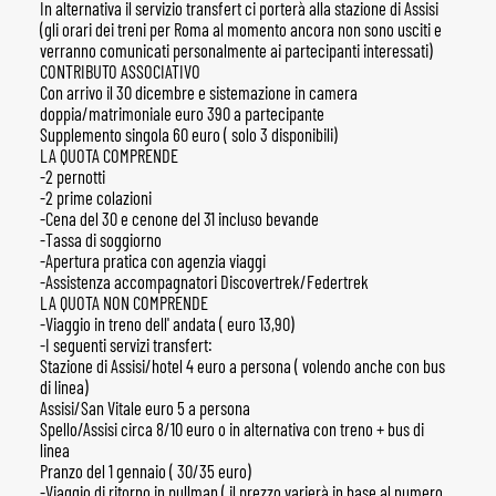
In alternativa il servizio transfert ci porterà alla stazione di Assisi
(gli orari dei treni per Roma al momento ancora non sono usciti e
verranno comunicati personalmente ai partecipanti interessati)
CONTRIBUTO ASSOCIATIVO
Con arrivo il 30 dicembre e sistemazione in camera
doppia/matrimoniale euro 390 a partecipante
Supplemento singola 60 euro ( solo 3 disponibili)
LA QUOTA COMPRENDE
-2 pernotti
-2 prime colazioni
-Cena del 30 e cenone del 31 incluso bevande
-Tassa di soggiorno
-Apertura pratica con agenzia viaggi
-Assistenza accompagnatori Discovertrek/Federtrek
LA QUOTA NON COMPRENDE
-Viaggio in treno dell' andata ( euro 13,90)
-I seguenti servizi transfert:
Stazione di Assisi/hotel 4 euro a persona ( volendo anche con bus
di linea)
Assisi/San Vitale euro 5 a persona
Spello/Assisi circa 8/10 euro o in alternativa con treno + bus di
linea
Pranzo del 1 gennaio ( 30/35 euro)
-Viaggio di ritorno in pullman ( il prezzo varierà in base al numero