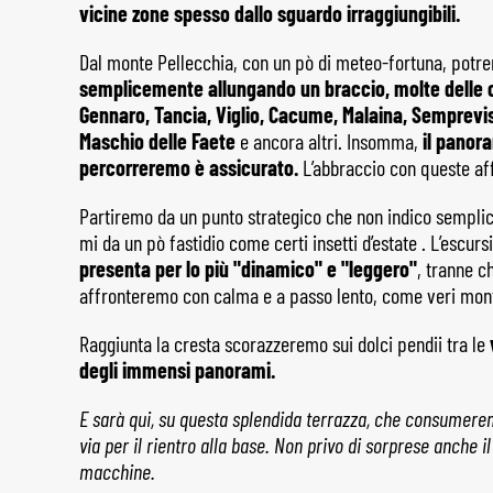
vicine zone spesso dallo sguardo irraggiungibili.
Dal monte Pellecchia, con un pò di meteo-fortuna, pot
semplicemente allungando un braccio, molte delle 
Gennaro, Tancia, Viglio, Cacume, Malaina, Semprevis
Maschio delle Faete
e ancora altri. Insomma,
il panora
percorreremo è assicurato.
L’abbraccio con queste aff
Partiremo da un punto strategico che non indico sempli
mi da un pò fastidio come certi insetti d’estate . L’escu
presenta per lo più "dinamico" e "leggero"
, tranne c
affronteremo con calma e a passo lento, come veri mon
Raggiunta la cresta scorazzeremo sui dolci pendii tra le
degli immensi panorami.
E sarà qui, su questa splendida terrazza, che consumerem
via per il rientro alla base. Non privo di sorprese anche il
macchine.