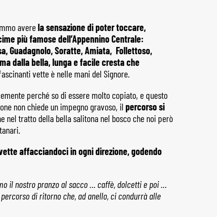
remmo avere
la sensazione di poter toccare,
cime più famose dell’Appennino Centrale:
a, Guadagnolo, Soratte, Amiata, Follettoso,
ma dalla bella, lunga e facile cresta che
ascinanti vette è nelle mani del Signore.
cemente perché so di essere molto copiato, e questo
rsione non chiede un impegno gravoso, il
percorso si
he nel tratto della bella salitona nel bosco che noi però
tanari.
vette affacciandoci in ogni direzione, godendo
o il nostro pranzo al sacco … caffè, dolcetti e poi …
 percorso di ritorno che, ad anello, ci condurrà alle