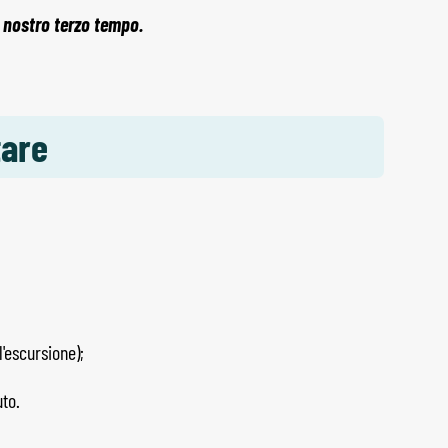
 nostro terzo
tempo.
tare
l'escursione);
to.