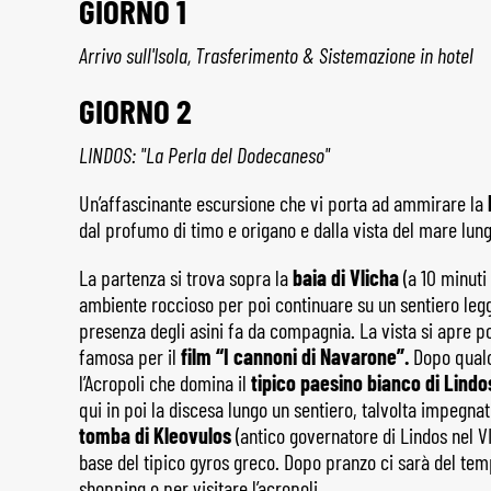
GIORNO 1
Arrivo sull'Isola, Trasferimento & Sistemazione in hotel
GIORNO 2
LINDOS: "La Perla del Dodecaneso"
Un’affascinante escursione che vi porta ad ammirare la
dal profumo di timo e origano e dalla vista del mare lung
La partenza si trova sopra la
baia di Vlicha
(a 10 minuti
ambiente roccioso per poi continuare su un sentiero legg
presenza degli asini fa da compagnia. La vista si apre 
famosa per il
film “I cannoni di Navarone”.
Dopo qualch
l’Acropoli che domina il
tipico paesino bianco di Lindo
qui in poi la discesa lungo un sentiero, talvolta impegnat
tomba di Kleovulos
(antico governatore di Lindos nel VI
base del tipico gyros greco. Dopo pranzo ci sarà del tem
shopping o per visitare l’acropoli.