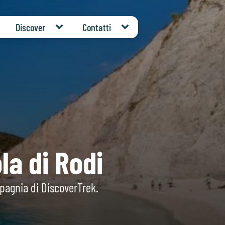
Discover
Contatti
la di Rodi
mpagnia di DiscoverTrek.