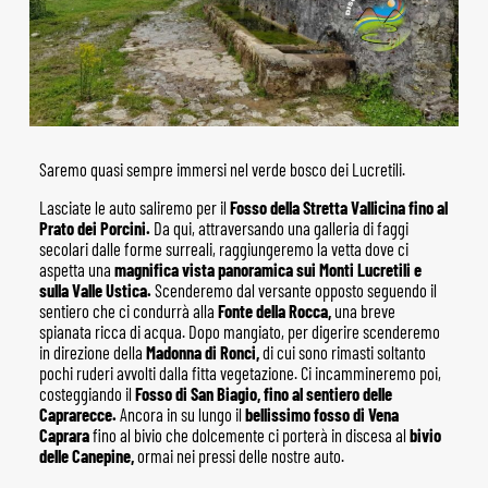
Saremo quasi sempre immersi nel verde bosco dei Lucretili.
Lasciate le auto saliremo per il
Fosso della Stretta Vallicina fino al
Prato dei Porcini.
Da qui, attraversando una galleria di faggi
secolari dalle forme surreali, raggiungeremo la vetta dove ci
aspetta una
magnifica vista panoramica sui Monti Lucretili e
sulla Valle Ustica.
Scenderemo dal versante opposto seguendo il
sentiero che ci condurrà alla
Fonte della Rocca,
una breve
spianata ricca di acqua. Dopo mangiato, per digerire scenderemo
in direzione della
Madonna di Ronci,
di cui sono rimasti soltanto
pochi ruderi avvolti dalla fitta vegetazione. Ci incammineremo poi,
costeggiando il
Fosso di San Biagio, fino al sentiero delle
Caprarecce.
Ancora in su lungo il
bellissimo fosso di Vena
Caprara
fino al bivio che dolcemente ci porterà in discesa al
bivio
delle Canepine,
ormai nei pressi delle nostre auto.