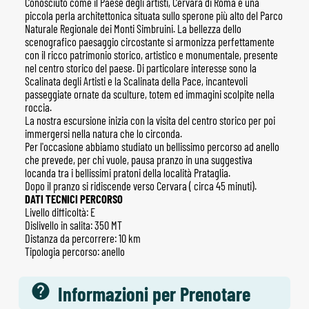
Conosciuto come il Paese degli artisti, Cervara di Roma è una
piccola perla architettonica situata sullo sperone più alto del Parco
Naturale Regionale dei Monti Simbruini. La bellezza dello
scenografico paesaggio circostante si armonizza perfettamente
con il ricco patrimonio storico, artistico e monumentale, presente
nel centro storico del paese. Di particolare interesse sono la
Scalinata degli Artisti e la Scalinata della Pace, incantevoli
passeggiate ornate da sculture, totem ed immagini scolpite nella
roccia.
La nostra escursione inizia con la visita del centro storico per poi
immergersi nella natura che lo circonda.
Per l'occasione abbiamo studiato un bellissimo percorso ad anello
che prevede, per chi vuole, pausa pranzo in una suggestiva
locanda tra i bellissimi pratoni della località Prataglia.
Dopo il pranzo si ridiscende verso Cervara ( circa 45 minuti).
DATI TECNICI PERCORSO
Livello difficoltà: E
Dislivello in salita: 350 MT
Distanza da percorrere: 10 km
Tipologia percorso: anello
Informazioni per Prenotare