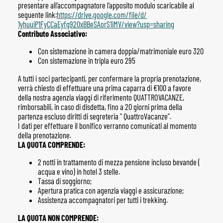
presentare all’accompagnatore l’apposito modulo scaricabile al
seguente link:
https://drive.google.com/
file/d/
1yhuuiP1FyCCaEyfg920xBBeSAorS1
iMV/view?usp=sharing
Contributo Associativo:
Con sistemazione in camera doppia/matrimoniale euro 320
Con sistemazione in tripla euro 295
A tutti i soci partecipanti, per confermare la propria prenotazione,
verrà chiesto di effettuare una prima caparra di €100 a favore
della nostra agenzia viaggi di riferimento QUATTROVACANZE,
rimborsabili, in caso di disdetta, fino a 20 giorni prima della
partenza escluso diritti di segreteria " QuattroVacanze".
I dati per effettuare il bonifico verranno comunicati al momento
della prenotazione.
LA QUOTA COMPRENDE:
2 notti in trattamento di mezza pensione incluso bevande (
acqua e vino) in hotel 3 stelle.
Tassa di soggiorno;
Apertura pratica con agenzia viaggi e assicurazione;
Assistenza accompagnatori per tutti i trekking.
LA QUOTA NON COMPRENDE: