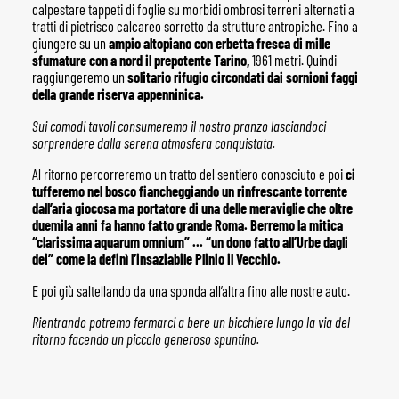
calpestare tappeti di foglie su morbidi ombrosi terreni alternati a
tratti di pietrisco calcareo sorretto da strutture antropiche. Fino a
giungere su un
ampio altopiano con erbetta fresca di mille
sfumature con a nord il prepotente Tarino,
1961 metri. Quindi
raggiungeremo un
solitario rifugio circondati dai sornioni faggi
della grande riserva appenninica.
Sui comodi tavoli consumeremo il nostro pranzo lasciandoci
sorprendere dalla serena atmosfera conquistata.
Al ritorno percorreremo un tratto del sentiero conosciuto e poi
ci
tufferemo nel bosco fiancheggiando un rinfrescante torrente
dall’aria giocosa ma portatore di una delle meraviglie che oltre
duemila anni fa hanno fatto grande Roma. Berremo la mitica
“clarissima aquarum omnium” … “un dono fatto all’Urbe dagli
dei” come la definì l’insaziabile Plinio il Vecchio.
E poi giù saltellando da una sponda all’altra fino alle nostre auto.
Rientrando potremo fermarci a bere un bicchiere lungo la via del
ritorno facendo un piccolo generoso spuntino.