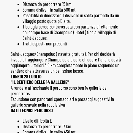
Distanza da percorrere 15 km
Somma dislivelli in salita 500 mt
Possibilità di dimezzare il dislivello in salita partendo da un
villaggio posto quota più alta.
Tipologia percorso: traversata con partenza direttamente
dal campo base di Champoluc ( Hotel ) fino al villaggio di
Saint-Jacques.
Tratti esposti: non presenti
Saint-Jacques/Champoluc ( navetta gratuita). Per chi deciderà
invece di raggiungere Champoluc a piedi e chiudere l' anello dovrà
aggiungere ulteriori 3,5 km completamente in piano seguendo un
sentiero che attraversa un bellissimo bosco.
LUNEDI 28 LUGLIO
"IL SENTIERO DELLE 14 GALLERIE"
A rendere affascinante il percorso sono ben 14 gallerie da
percorrere.
Escursione con panorami spettacolari e passaggi suggestivi in
gallerie scavate nella roccia viva.
DATI TECNICI PERCORSO
Livello difficoltà E
Distanza da percorrere 17 km
Somma dislivelli in salita 450 mt