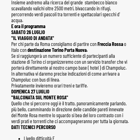
Insieme andremo alla ricerca del grande stambecco bianco
scavallando valichi oltre 2500 metri, bivaccando in rifugi,
percorrendo verdi pascoli tra torrenti e spettacolari specchi d'
acqua.
E ora il programma
SABATO 26 LUGLIO
"IL VIAGGIO DI ANDATA"
Per chi parte da Roma consigliamo di partire con
Freccia Rossa
o
Italo con
destinazione Torino Porta Nuova.
Se si raggiungerà un numero sufficiente di partecipanti alla
stazione di Torino ci organizzeremo con un servizio transfer che vi
porterà direttamente al nostro campo base ( hotel ) di Champoluc.
In alternativa vi daremo precise indicazioni di come arrivare a
Champoluc con bus di linea.
Privatamente invieremo orari treni e tariffe.
DOMENICA 27 LUGLIO
"BALCONATA SUL MONTE ROSA"
Quello che si percorre oggi è il tratto, panoramicamente parlando,
più bello, camminando in direzione delle candide pareti innevate
del Monte Rosa mentre lo sguardo si bea del loro contrasto con i
verdi prati e torrenti che ci accompagneranno per tutta la giornata.
DATI TECNICI PERCORSO
Livello difficoltà E