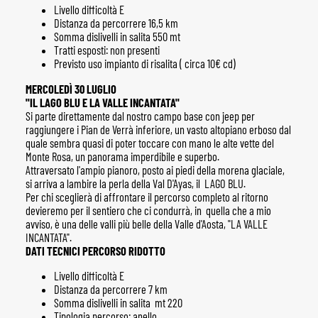
Livello difficoltà E
Distanza da percorrere 16,5 km
Somma dislivelli in salita 550 mt
Tratti esposti: non presenti
Previsto uso impianto di risalita ( circa 10€ cd)
MERCOLEDÌ 30 LUGLIO
"IL LAGO BLU E LA VALLE INCANTATA"
Si parte direttamente dal nostro campo base con jeep per
raggiungere i Pian de Verrà inferiore, un vasto altopiano erboso dal
quale sembra quasi di poter toccare con mano le alte vette del
Monte Rosa, un panorama imperdibile e superbo.
Attraversato l'ampio pianoro, posto ai piedi della morena glaciale,
si arriva a lambire la perla della Val D'Ayas, il LAGO BLU.
Per chi sceglierà di affrontare il percorso completo al ritorno
devieremo per il sentiero che ci condurrà, in quella che a mio
avviso, è una delle valli più belle della Valle d'Aosta, "LA VALLE
INCANTATA".
DATI TECNICI PERCORSO RIDOTTO
Livello difficoltà E
Distanza da percorrere 7 km
Somma dislivelli in salita mt 220
Tipologia percorso: anello