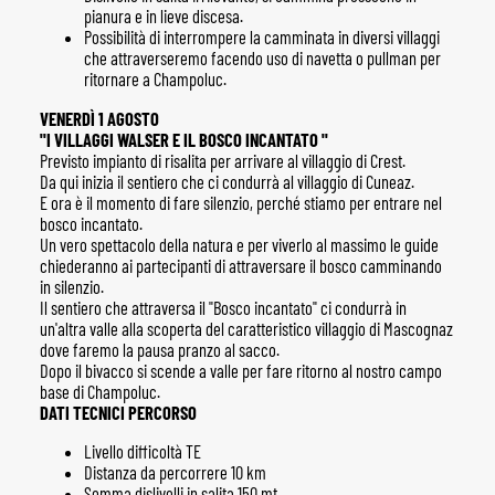
pianura e in lieve discesa.
Possibilità di interrompere la camminata in diversi villaggi
che attraverseremo facendo uso di navetta o pullman per
ritornare a Champoluc.
VENERDÌ 1 AGOSTO
"I VILLAGGI WALSER E IL BOSCO INCANTATO "
Previsto impianto di risalita per arrivare al villaggio di Crest.
Da qui inizia il sentiero che ci condurrà al villaggio di Cuneaz.
E ora è il momento di fare silenzio, perché stiamo per entrare nel
bosco incantato.
Un vero spettacolo della natura e per viverlo al massimo le guide
chiederanno ai partecipanti di attraversare il bosco camminando
in silenzio.
Il sentiero che attraversa il "Bosco incantato" ci condurrà in
un'altra valle alla scoperta del caratteristico villaggio di Mascognaz
dove faremo la pausa pranzo al sacco.
Dopo il bivacco si scende a valle per fare ritorno al nostro campo
base di Champoluc.
DATI TECNICI PERCORSO
Livello difficoltà TE
Distanza da percorrere 10 km
Somma dislivelli in salita 150 mt