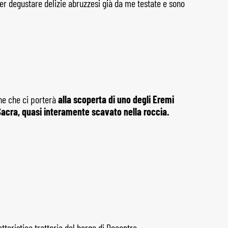
er degustare delizie abruzzesi già da me testate e sono
ne che ci porterà
alla scoperta di uno degli Eremi
Sacra, quasi interamente scavato nella roccia.
teristica trattoria del borgo di Decontra.