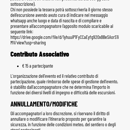
sottoscrizione).
Chi non possiede la tessera potrà sottoscriverla il giorno stesso
dell’escursione avendo avuto cura di indicare nel messaggio
whatsapp anche luogo e data di nascita e di compilare e
presentare all’accompagnatore l’apposito modulo scaricabile al
seguente link:
https://drive.google.com/file/d/1yhuuiP1FyCCaEyfg920xBBeSAorS1i
MV/view?usp=sharing
Contributo Associativo
€ 15 a partecipante
L'organizzazione dell'evento ed il relativo contributo di
partecipazione, quale rimborso delle spese di gestione dell'evento,
è stabilito dall'accompagnatore che ne determina l'importo in
funzione dei diversi livelli di impegno e difficoltà delle escursioni.
ANNULLAMENTO/MODIFICHE
Gli accompagnatori a loro discrezione, si riservano il diritto di
annullare o modificare l’itinerario proposto per garantire la
sicurezza, in funzione delle condizioni meteo, del sentiero o degli
stessi partecipanti.