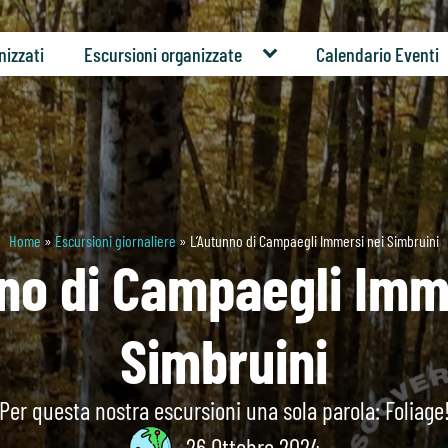
nizzati
Escursioni organizzate
Calendario Eventi
Home
»
Escursioni giornaliere
»
L’Autunno di Campaegli Immersi nei Simbruini
no di Campaegli Imm
Simbruini
Per questa nostra escursioni una sola parola: Foliage
26 Ottobre 2024