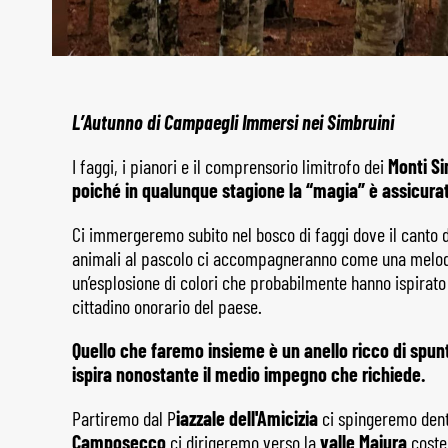
L’Autunno di Campaegli Immersi nei Simbruini
I faggi, i pianori e il comprensorio limitrofo dei
Monti Si
poiché in qualunque stagione la “magia” è assicura
Ci immergeremo subito nel bosco di faggi dove il canto deg
animali al pascolo ci accompagneranno come una melodia
un’esplosione di colori che probabilmente hanno ispirat
cittadino onorario del paese.
Quello che faremo insieme è un anello ricco di spunt
ispira nonostante il medio impegno che richiede.
Partiremo dal P
iazzale dell'Amicizia
ci spingeremo dentr
Camposecco
ci dirigeremo verso la
valle Maiura
costeg