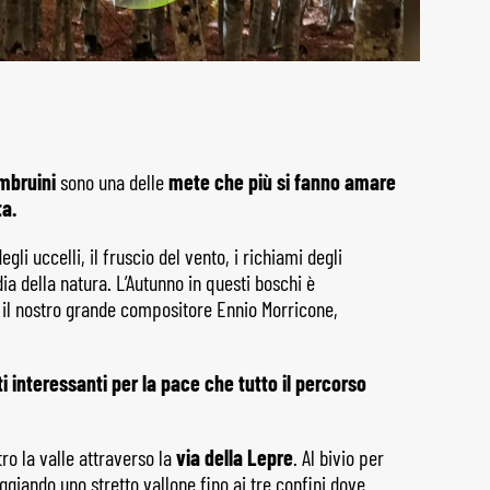
mbruini
sono una delle
mete che più si fanno amare
ta.
li uccelli, il fruscio del vento, i richiami degli
 della natura. L’Autunno in questi boschi è
o il nostro grande compositore Ennio Morricone,
i interessanti per la pace che tutto il percorso
o la valle attraverso la
via della Lepre
. Al bivio per
giando uno stretto vallone fino ai tre confini dove