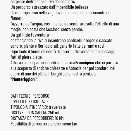
sorprese dietro ogni curva del sentiero.
Un percorso attrezzato dall'imperdibile bellezza
Ci immergeremo nella vegetazione e poco dopo si incontra il
fiume:
l'azzurro dell'acqua, così intenso da sembrare sotto l'effetto di una
magia, non potrà che lasciarci senza parole.
Da qui inizia l'avventura:
costeggiando la riva si incontrano ponticelli in legno e cascate
sonore, piante e fiori colorati, gallerie fatte da rami e rovi.
Ogni tanto il fiume chiederà di essere attraversato con passaggi
fatti di pietre piatte.
Attraversato il parco incontriamo la
via Francigena
che ci porterà
alla scoperta di antiche chiesette e Abbazie per poi condurci nel
cuore di uno dei più belli borghi della nostra penisola
"Monteriggioni"
.
DATI TECNICI PERCORSO
LIVELLO DIFFICOLTÀ: E
TIPOLOGIA ITINERARIO: traversata
DISLIVELLO IN SALITA: 250 mt
DISTANZA DA PERCORRERE: 16 KM
Possibilità di percorrere anche meno km