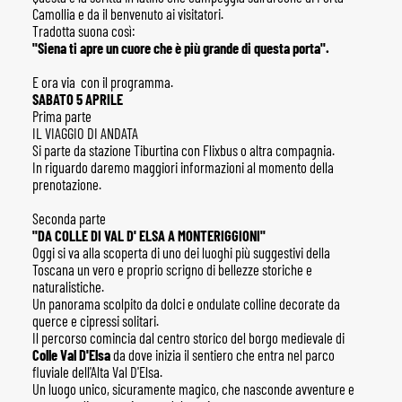
Camollia e da il benvenuto ai visitatori.
Tradotta suona così:
"Siena ti apre un cuore che è più grande di questa porta".
E ora via con il programma.
SABATO 5 APRILE
Prima parte
IL VIAGGIO DI ANDATA
Si parte da stazione Tiburtina con Flixbus o altra compagnia.
In riguardo daremo maggiori informazioni al momento della
prenotazione.
Seconda parte
"DA COLLE DI VAL D' ELSA A MONTERIGGIONI"
Oggi si va alla scoperta di uno dei luoghi più suggestivi della
Toscana un vero e proprio scrigno di bellezze storiche e
naturalistiche.
Un panorama scolpito da dolci e ondulate colline decorate da
querce e cipressi solitari.
Il percorso comincia dal centro storico del borgo medievale di
Colle Val D'Elsa
da dove inizia il sentiero che entra nel parco
fluviale dell'Alta Val D'Elsa.
Un luogo unico, sicuramente magico, che nasconde avventure e